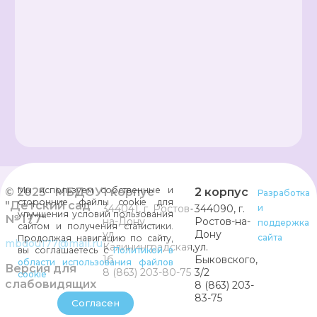
Мы используем собственные и
© 2025 МБДОУ
1 корпус
2 корпус
Разработка
сторонние файлы cookie для
"Детский сад
344041, г. Ростов-
344090, г.
и
улучшения условий пользования
№ 177"
на-Дону
Ростов-на-
поддержка
сайтом и получения статистики.
ул.
Дону
сайта
Продолжая навигацию по сайту,
mbdou177@mail.ru
Калининградская,
ул.
вы соглашаетесь с
Политикой в
1б
Быковского,
области использования файлов
Версия для
8 (863) 203-80-75
3/2
cookie
слабовидящих
8 (863) 203-
83-75
Согласен